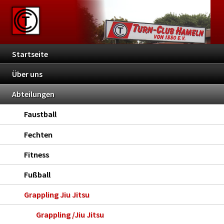
Startseite
Über uns
Abteilungen
Faustball
Fechten
Fitness
Fußball
Grappling Jiu Jitsu
Grappling /Jiu Jitsu